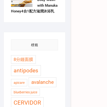
with Manuka
Honey4合1配方滋潤沐浴乳
標籤
8分鐘面膜
antipodes
avalanche
apicare
blueberries juice
CERVIDOR