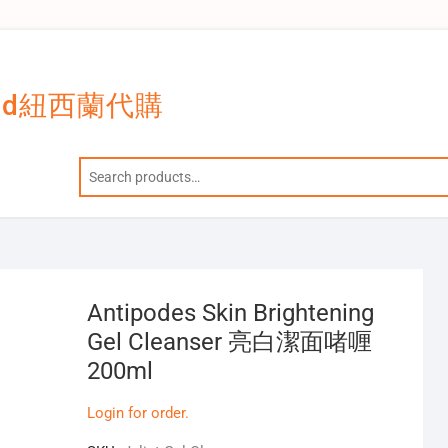
and紐西蘭代購
Antipodes Skin Brightening
Gel Cleanser 亮白潔面啫喱
200ml
Login for order.