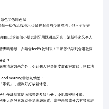
係顏色又係啡色😆
精華一樣係流流地水狀😂搓起會有少量泡泡，但不至於好
有啲似以前細個小朋友刷牙用既獅皇牙膏，清新得來又令人
爽唔繃緊，亦唔會feel到乾到裂！重點係估唔到會咁乾淨
分別？
深層清潔效果之外，令到個人好舒暢皮膚都好放鬆，軟軟地
 morning🌞朝氣勃勃！
「累氣」，能夠好好放鬆休息。
子油作基底幫助面部帶走多餘油分，令肌膚變得柔軟。
，利用天然酵素幫助去除表層角質。當中果酸成分含有豐富維