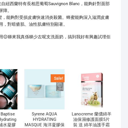
自紐西蘭特有長相思葡萄Sauvignon Blanc，能夠針對面部
屏障。
卡蜂蜜，能夠對受損皮膚快速消炎殺菌。蜂蜜能夠深入滋潤皮膚
用，對暗瘡肌、油性肌膚特別顯著。
用😌睇來我真係睇少左呢支洗面奶，搞到我好有興趣試埋佢
Sale!
 Baptise
Syrene AQUA
Lanocreme 蘭儂綿羊
Hydrating
HYDRATING
油保濕修護面膜5片
el 補水凝膠
MASQUE 海洋凝膠保
裝 送 綿羊油護手霜