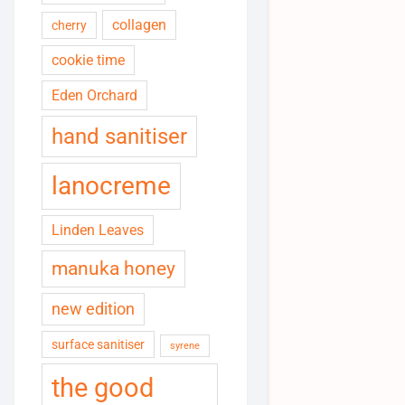
collagen
cherry
cookie time
Eden Orchard
hand sanitiser
lanocreme
Linden Leaves
manuka honey
new edition
surface sanitiser
syrene
the good