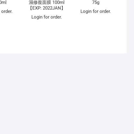
0ml
濕修復面膜 100ml
75g
【EXP: 2022JAN】
 order.
Login for order.
Login for order.