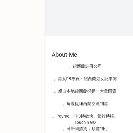
About Me
。紐西蘭註冊公司
。港女FB專頁：紐西蘭港女記事簿
。親自本地紐西蘭採購非大量囤貨
。每週從紐西蘭空運到港
。Payme、FPS轉數快、銀行轉帳、
Touch n GO
。可帶圖搵貨，順豐到付