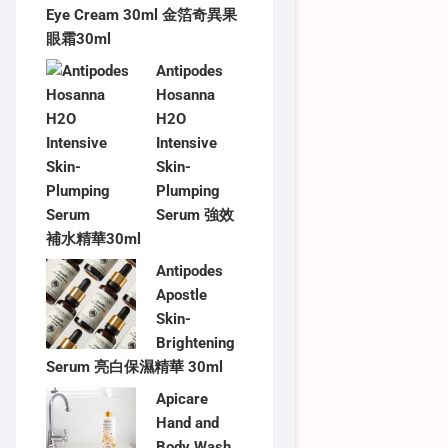
Eye Cream 30ml 金箔奇異果
眼霜30ml
Antipodes
Hosanna
H2O
Intensive
Skin-
Plumping
Serum 強效
補水精華30ml
Antipodes
Apostle
Skin-
Brightening
Serum 亮白保濕精華 30ml
Apicare
Hand and
Body Wash