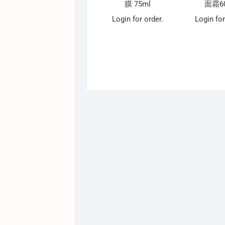
膜 75ml
面霜6
Login for order.
Login for