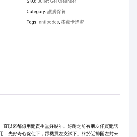
SKU:
Juliet Gel Cleanser
Category:
護膚保養
Tags:
antipodes
,
麥蘆卡蜂蜜
一直以來都係用開資生堂好幾年。好耐之前有朋友仔買開話
ser洗面好好用，先好奇心促使下，跟機買左支試下。終於近排開左封來