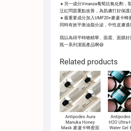
🔸另一成分Vinanza葡萄抗氧化劑，取
泛紅問題重點改善，為肌膚打好保護
🔸最重要成分加入UMF20+麥蘆
同時有效平衡油脂分泌，中性皮膚適
我以為得平時啲精華、面霜、面膜好
既一系列潔面產品啊😆
Related products
Antipodes Aura
Antipodes
Manuka Honey
H2O Ultra-
Mask 麥蘆卡蜂蜜面
Water G