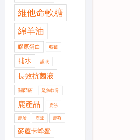
維他命軟糖
綿羊油
膠原蛋白
藍莓
補水
護眼
長效抗菌液
關節痛
鯊魚軟骨
鹿產品
鹿筋
鹿胎
鹿茸
鹿鞭
麥蘆卡蜂蜜