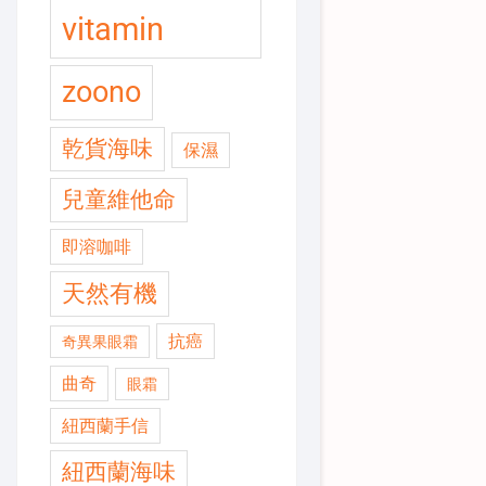
vitamin
zoono
乾貨海味
保濕
兒童維他命
即溶咖啡
天然有機
抗癌
奇異果眼霜
曲奇
眼霜
紐西蘭手信
紐西蘭海味