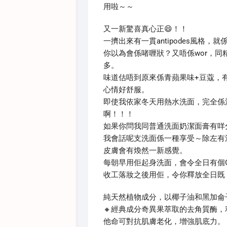
用啦～～
又一新驚喜真心正😄！！
一擠出來有一貫antipodes風格，就
你以為會係啫喱狀？又唔係wor，同
多。
味道估唔到原來係青蘋果味+豆蔻，
心情好舒服。
即使我依家冬天用熱水洗面，完全係清
啊！！！
如果你問我同普通洗面奶潔面膏有咩
我會話呢支洗面係一種享受～除左有
皮膚會有煥然一新感覺。
每朝早用佢起身洗面，會令全日有個Good
收工落妝之後用佢，令你釋放全日既
純天然植物成分，以椰子油和黑加侖
🔸經典成分奇異果萃取的去角質酶
他命可對抗肌膚老化，增強肌底力。