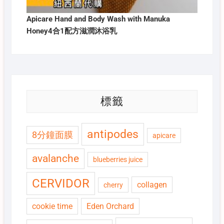
Apicare Hand and Body Wash with Manuka
Honey4合1配方滋潤沐浴乳
標籤
antipodes
8分鐘面膜
apicare
avalanche
blueberries juice
CERVIDOR
collagen
cherry
cookie time
Eden Orchard