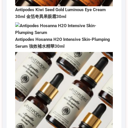
Antipodes Kiwi Seed Gold Luminous Eye Cream
30ml 金箔奇異果眼霜30ml
Antipodes Hosanna H2O Intensive Skin-Plumping
Serum 強效補水精華30ml