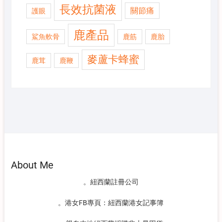
長效抗菌液
關節痛
護眼
鹿產品
鯊魚軟骨
鹿筋
鹿胎
麥蘆卡蜂蜜
鹿茸
鹿鞭
About Me
。紐西蘭註冊公司
。港女FB專頁：紐西蘭港女記事簿