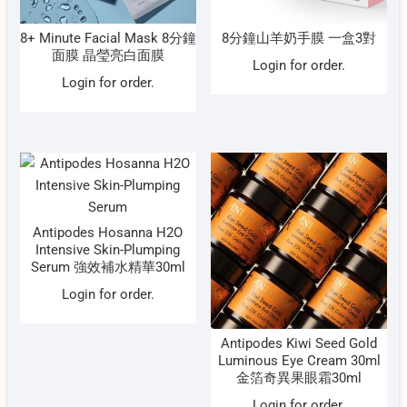
8+ Minute Facial Mask 8分鐘
8分鐘山羊奶手膜 一盒3對
面膜 晶瑩亮白面膜
Login for order.
Login for order.
Antipodes Hosanna H2O
Intensive Skin-Plumping
Serum 強效補水精華30ml
Login for order.
Antipodes Kiwi Seed Gold
Luminous Eye Cream 30ml
金箔奇異果眼霜30ml
Login for order.