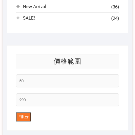
New Arrival
(36)
SALE!
(24)
價格範圍
Min
price
Max
price
Filter