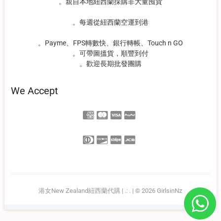
。親自本地紐西蘭採購非大量囤貨
。每週從紐西蘭空運到港
。Payme、FPS轉數快、銀行轉帳、Touch n GO
。可帶圖搵貨，順豐到付
。歡迎長期批發團購
We Accept
港女New Zealand紐西蘭代購
| .:
.
| © 2026
GirlsinNz