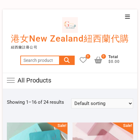
Skip
Topba
to
Menu
content
港女New Zealand紐西蘭代購
紐西蘭註冊公司
0
0
Total
Search
$0.00
for:
All Products
Showing 1–16 of 24 results
Sale!
Sale!