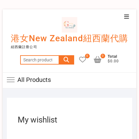
Skip
Topba
to
Menu
content
港女New Zealand紐西蘭代購
紐西蘭註冊公司
0
0
Total
Search
$0.00
for:
All Products
My wishlist