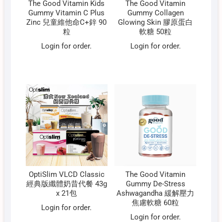
The Good Vitamin Kids
The Good Vitamin
Gummy Vitamin C Plus
Gummy Collagen
Zinc 兒童維他命C+鋅 90
Glowing Skin 膠原蛋白
粒
軟糖 50粒
Login for order.
Login for order.
OptiSlim VLCD Classic
The Good Vitamin
經典版纖體奶昔代餐 43g
Gummy De-Stress
x 21包
Ashwagandha 緩解壓力
焦慮軟糖 60粒
Login for order.
Login for order.