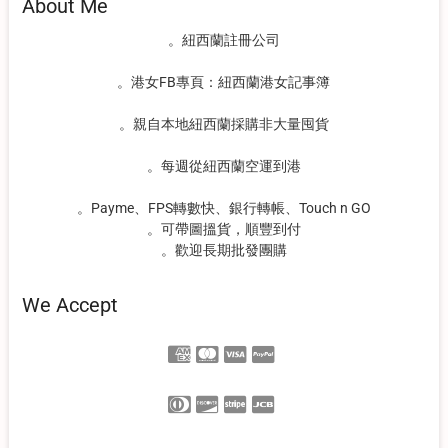
About Me
。紐西蘭註冊公司
。港女FB專頁：紐西蘭港女記事簿
。親自本地紐西蘭採購非大量囤貨
。每週從紐西蘭空運到港
。Payme、FPS轉數快、銀行轉帳、Touch n GO
。可帶圖搵貨，順豐到付
。歡迎長期批發團購
We Accept