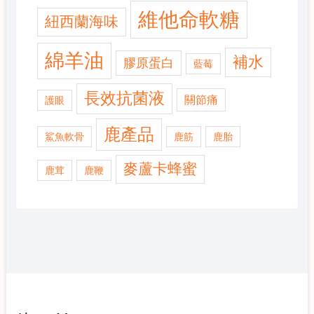
維他命軟糖
紐西蘭海味
綿羊油
補水
膠原蛋白
藍莓
長效抗菌液
關節痛
護眼
鹿產品
鯊魚軟骨
鹿筋
鹿胎
麥蘆卡蜂蜜
鹿茸
鹿鞭