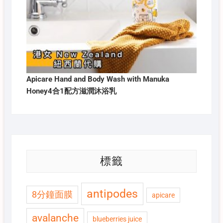
Apicare Hand and Body Wash with Manuka
Honey4合1配方滋潤沐浴乳
標籤
antipodes
8分鐘面膜
apicare
avalanche
blueberries juice