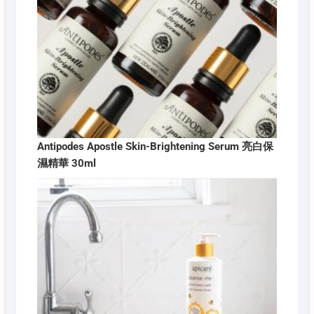
Antipodes Apostle Skin-Brightening Serum 亮白保
濕精華 30ml