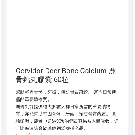
Cervidor Deer Bone Calcium 鹿
骨鈣丸膠囊 60粒
幫助堅
固
骨骼
，
牙齒
，
預防
骨
質
疏
鬆
。
富含
日常
所
需
的重要
礦
物質
。
鹿
骨
鈣
能
提供
絕大多數
人群
日常
所需
的重要
礦
物
質
，
亦
能
幫助
堅
固
骨骼
，
牙齒
，
預防
骨
質
疏
鬆
。
實
驗
證明
，
鹿
骨
中
超過
93%
的
鈣
質
容易
被
人體
吸收
，
這
一
比率
遠遠
高於
其他
鈣
營養
補充
品
。