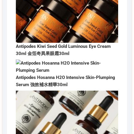
Antipodes Kiwi Seed Gold Luminous Eye Cream
30ml 金箔奇異果眼霜30ml
Antipodes Hosanna H2O Intensive Skin-Plumping
Serum 強效補水精華30ml