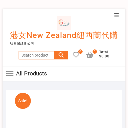
Skip
Topba
to
Menu
content
港女New Zealand紐西蘭代購
紐西蘭註冊公司
0
0
Total
Search
$0.00
for:
All Products
Sale!