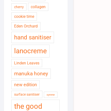
collagen
cherry
cookie time
Eden Orchard
hand sanitiser
lanocreme
Linden Leaves
manuka honey
new edition
surface sanitiser
syrene
the good