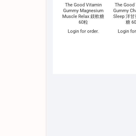
The Good Vitamin
The Good 
Gummy Magnesium
Gummy Ch
Muscle Relax 鎂軟糖
Sleep 
60粒
糖 6
Login for order.
Login for