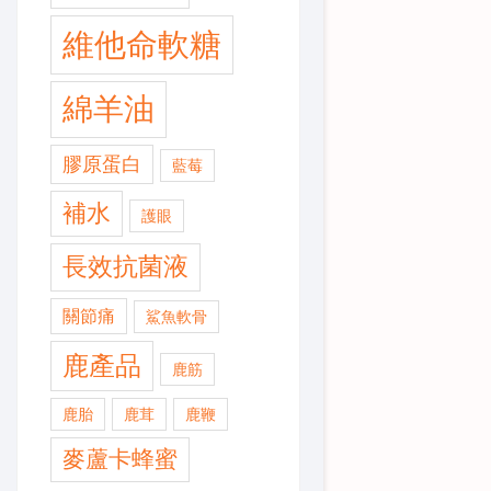
維他命軟糖
綿羊油
膠原蛋白
藍莓
補水
護眼
長效抗菌液
關節痛
鯊魚軟骨
鹿產品
鹿筋
鹿胎
鹿茸
鹿鞭
麥蘆卡蜂蜜