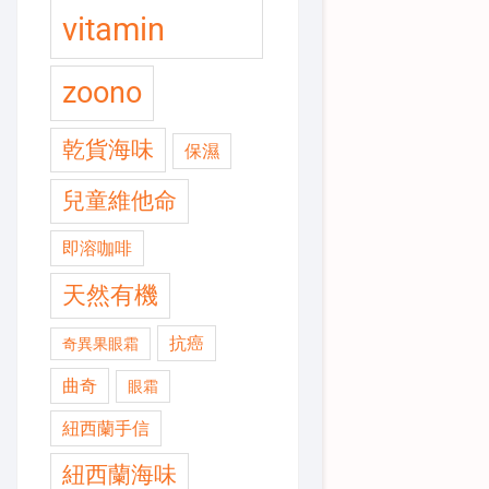
vitamin
zoono
乾貨海味
保濕
兒童維他命
即溶咖啡
天然有機
抗癌
奇異果眼霜
曲奇
眼霜
紐西蘭手信
紐西蘭海味