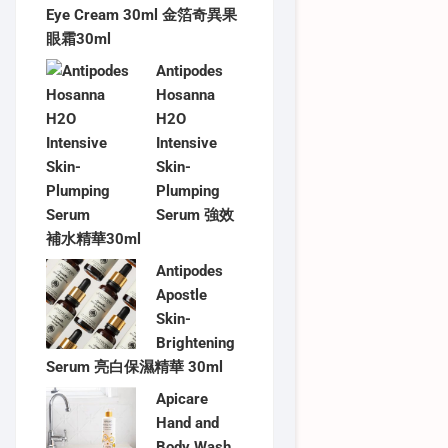
Eye Cream 30ml 金箔奇異果
眼霜30ml
Antipodes
Hosanna
H2O
Intensive
Skin-
Plumping
Serum 強效
補水精華30ml
Antipodes
Apostle
Skin-
Brightening
Serum 亮白保濕精華 30ml
Apicare
Hand and
Body Wash