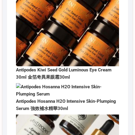
Antipodes Kiwi Seed Gold Luminous Eye Cream
30ml 金箔奇異果眼霜30ml
Antipodes Hosanna H2O Intensive Skin-Plumping
Serum 強效補水精華30ml