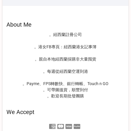
About Me
。紐西蘭註冊公司
。港女FB專頁：紐西蘭港女記事簿
。親自本地紐西蘭採購非大量囤貨
。每週從紐西蘭空運到港
。Payme、FPS轉數快、銀行轉帳、Touch n GO
。可帶圖搵貨，順豐到付
。歡迎長期批發團購
We Accept