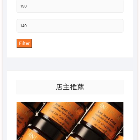
Min
price
Max
price
Filter
店主推薦