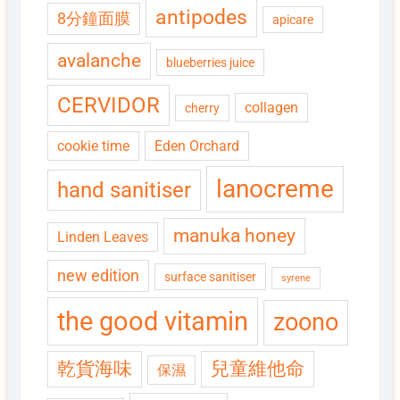
antipodes
8分鐘面膜
apicare
avalanche
blueberries juice
CERVIDOR
collagen
cherry
cookie time
Eden Orchard
lanocreme
hand sanitiser
manuka honey
Linden Leaves
new edition
surface sanitiser
syrene
the good vitamin
zoono
乾貨海味
兒童維他命
保濕