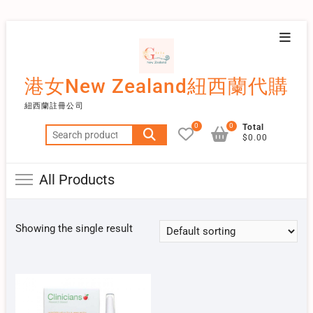
Skip
Topba
to
Menu
content
港女New Zealand紐西蘭代購
紐西蘭註冊公司
0
0
Total
Search
$0.00
for:
All Products
Showing the single result