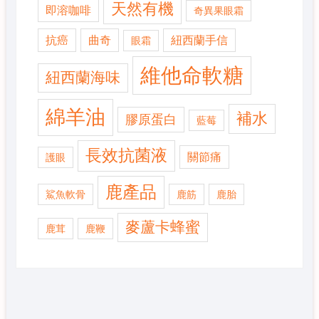
天然有機
即溶咖啡
奇異果眼霜
抗癌
曲奇
紐西蘭手信
眼霜
維他命軟糖
紐西蘭海味
綿羊油
補水
膠原蛋白
藍莓
長效抗菌液
關節痛
護眼
鹿產品
鯊魚軟骨
鹿筋
鹿胎
麥蘆卡蜂蜜
鹿茸
鹿鞭