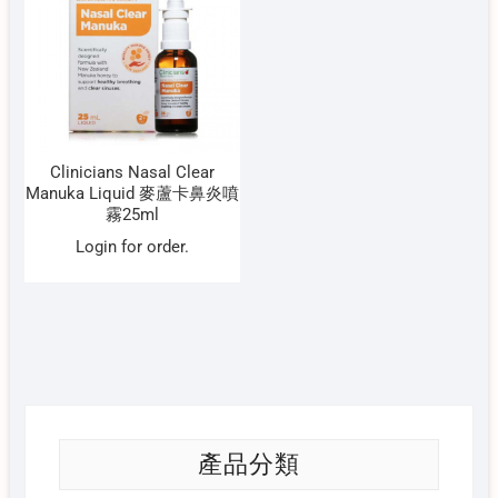
Clinicians Nasal Clear
Manuka Liquid 麥蘆卡鼻炎噴
霧25ml
Login for order.
產品分類