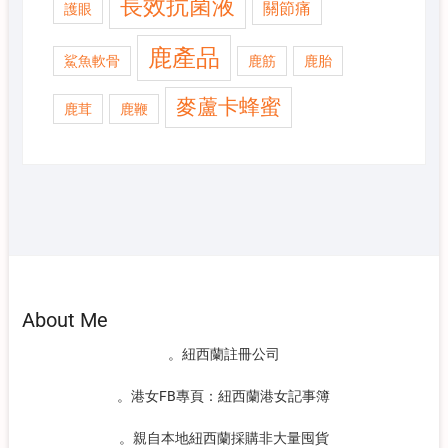
長效抗菌液
關節痛
護眼
鹿產品
鯊魚軟骨
鹿筋
鹿胎
麥蘆卡蜂蜜
鹿茸
鹿鞭
About Me
。紐西蘭註冊公司
。港女FB專頁：紐西蘭港女記事簿
。親自本地紐西蘭採購非大量囤貨