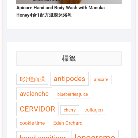
Apicare Hand and Body Wash with Manuka
Honey4合1配方滋潤沐浴乳
標籤
antipodes
8分鐘面膜
apicare
avalanche
blueberries juice
CERVIDOR
collagen
cherry
cookie time
Eden Orchard
lanocreme