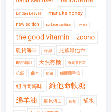
hand sanitiser
manuka honey
Linden Leaves
new edition
surface sanitiser
syrene
the good vitamin
zoono
乾貨海味
兒童維他命
保濕
天然有機
即溶咖啡
奇異果眼霜
抗癌
曲奇
紐西蘭手信
眼霜
維他命軟糖
紐西蘭海味
綿羊油
補水
膠原蛋白
藍莓