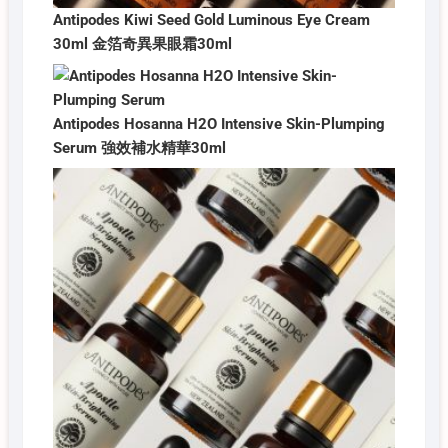
Antipodes Kiwi Seed Gold Luminous Eye Cream
30ml 金箔奇異果眼霜30ml
Antipodes Hosanna H2O Intensive Skin-Plumping
Serum 強效補水精華30ml