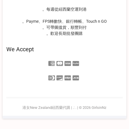
。每週從紐西蘭空運到港
。Payme、FPS轉數快、銀行轉帳、Touch n GO
。可帶圖搵貨，順豐到付
。歡迎長期批發團購
We Accept
港女New Zealand紐西蘭代購
| .:
.
| © 2026
GirlsinNz