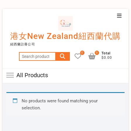
Skip
Topba
to
Menu
content
港女New Zealand紐西蘭代購
紐西蘭註冊公司
0
0
Total
Search
$0.00
for:
All Products
No products were found matching your
selection.