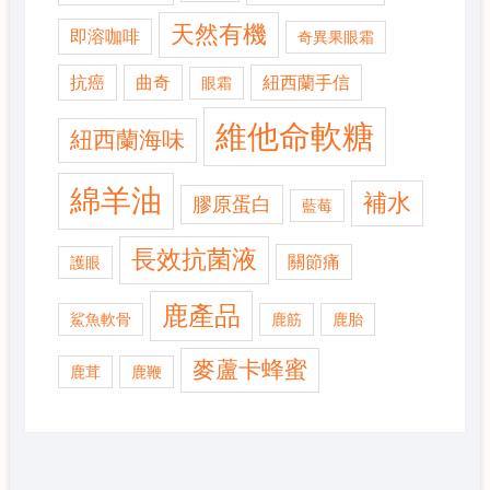
天然有機
即溶咖啡
奇異果眼霜
抗癌
曲奇
紐西蘭手信
眼霜
維他命軟糖
紐西蘭海味
綿羊油
補水
膠原蛋白
藍莓
長效抗菌液
關節痛
護眼
鹿產品
鯊魚軟骨
鹿筋
鹿胎
麥蘆卡蜂蜜
鹿茸
鹿鞭