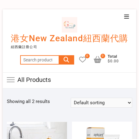
Skip
Topba
to
Menu
content
港女New Zealand紐西蘭代購
紐西蘭註冊公司
0
0
Total
Search
$0.00
for:
All Products
Showing all 2 results