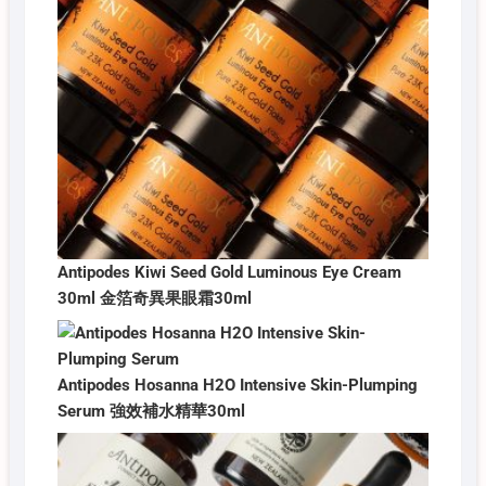
Antipodes Kiwi Seed Gold Luminous Eye Cream
30ml 金箔奇異果眼霜30ml
Antipodes Hosanna H2O Intensive Skin-Plumping
Serum 強效補水精華30ml