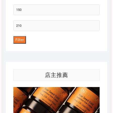
Min
price
Max
price
Filter
店主推薦