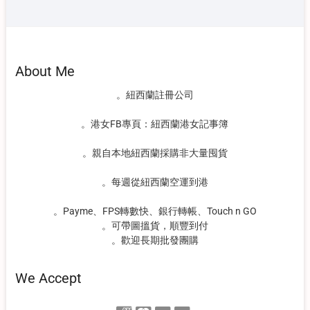
About Me
。紐西蘭註冊公司
。港女FB專頁：紐西蘭港女記事簿
。親自本地紐西蘭採購非大量囤貨
。每週從紐西蘭空運到港
。Payme、FPS轉數快、銀行轉帳、Touch n GO
。可帶圖搵貨，順豐到付
。歡迎長期批發團購
We Accept