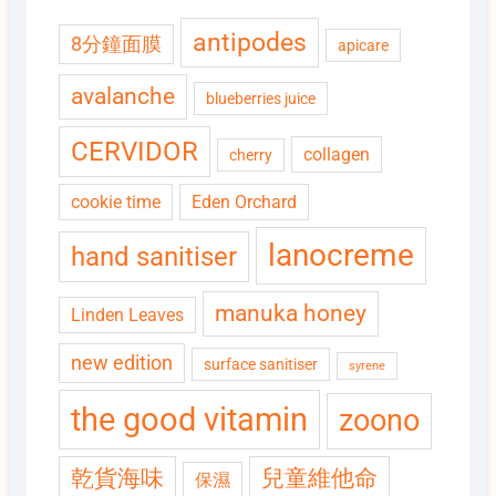
antipodes
8分鐘面膜
apicare
avalanche
blueberries juice
CERVIDOR
collagen
cherry
cookie time
Eden Orchard
lanocreme
hand sanitiser
manuka honey
Linden Leaves
new edition
surface sanitiser
syrene
the good vitamin
zoono
乾貨海味
兒童維他命
保濕