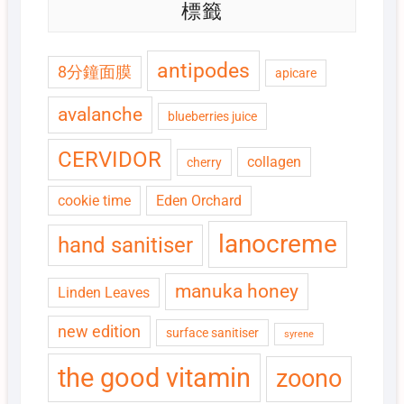
標籤
antipodes
8分鐘面膜
apicare
avalanche
blueberries juice
CERVIDOR
collagen
cherry
cookie time
Eden Orchard
lanocreme
hand sanitiser
manuka honey
Linden Leaves
new edition
surface sanitiser
syrene
the good vitamin
zoono