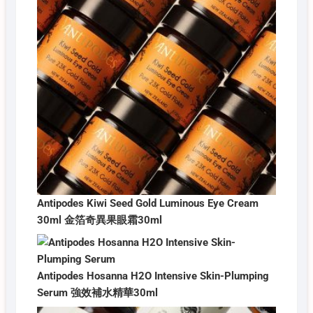
Antipodes Kiwi Seed Gold Luminous Eye Cream
30ml 金箔奇異果眼霜30ml
Antipodes Hosanna H2O Intensive Skin-Plumping
Serum 強效補水精華30ml