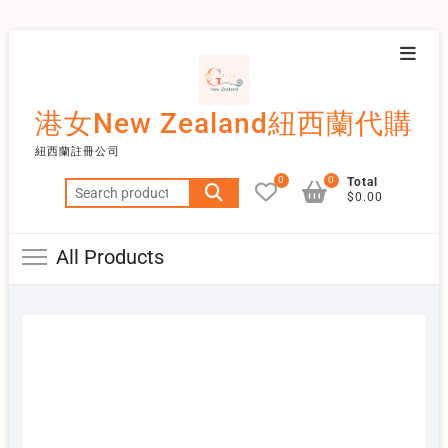
Skip
Topba
to
Menu
content
港女New Zealand紐西蘭代購
紐西蘭註冊公司
0
0
Total
Search
$0.00
for:
All Products