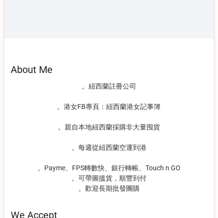
About Me
。紐西蘭註冊公司
。港女FB專頁：紐西蘭港女記事簿
。親自本地紐西蘭採購非大量囤貨
。每週從紐西蘭空運到港
。Payme、FPS轉數快、銀行轉帳、Touch n GO
。可帶圖搵貨，順豐到付
。歡迎長期批發團購
We Accept