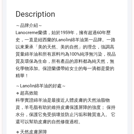
Description
～品牌介紹～
Lanocreme蘭儂，始於1959年，擁有超過60年歷
史，一直是紐西蘭的Lanolin綿羊油第一品牌。一路
以來秉承「美的天然、美的自然」的理念，強調高
質量綿羊油和所有原料均為100%純淨無污染，視品
質及環保為生命，所有產品的原料都為純天然，無
化學物添加。保證蘭儂帶給女士的每一滴都是愛的
精華！
～Lanolin綿羊油的好處～
🔹超高效能
科學實證綿羊油是最接近人體皮膚的天然油脂物
資，羊毛脂有助於維持皮膚保護屏障的強度； 保持
水分，保護它免受損壞並防止污垢和雜質進入。 它
還可以幫助皮膚的自然修復過程。
🔹天然皮膚屏障