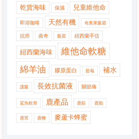
乾貨海味
兒童維他命
保濕
天然有機
即溶咖啡
奇異果眼霜
抗癌
曲奇
紐西蘭手信
眼霜
維他命軟糖
紐西蘭海味
綿羊油
補水
膠原蛋白
藍莓
長效抗菌液
關節痛
護眼
鹿產品
鯊魚軟骨
鹿筋
鹿胎
麥蘆卡蜂蜜
鹿茸
鹿鞭