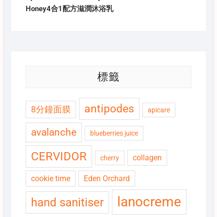
Honey4合1配方滋潤沐浴乳
標籤
antipodes
8分鐘面膜
apicare
avalanche
blueberries juice
CERVIDOR
collagen
cherry
cookie time
Eden Orchard
lanocreme
hand sanitiser