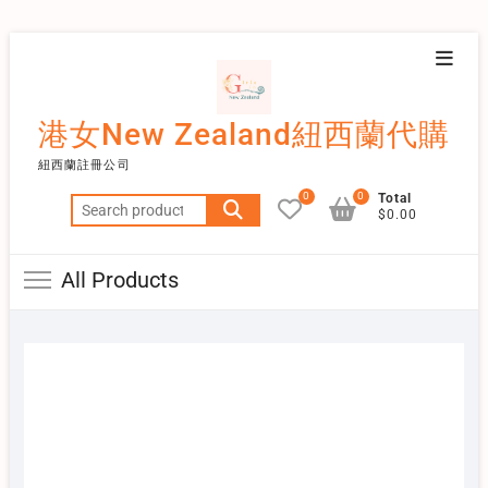
Skip
Topba
to
Menu
content
港女New Zealand紐西蘭代購
紐西蘭註冊公司
0
0
Total
Search
$0.00
for:
All Products