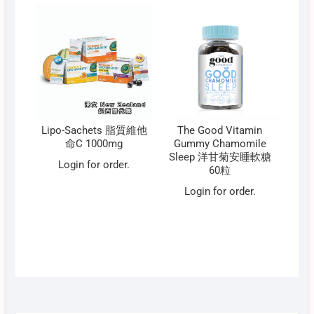
Lipo-Sachets 脂質維他
The Good Vitamin
命C 1000mg
Gummy Chamomile
Sleep 洋甘菊安睡軟糖
Login for order.
60粒
Login for order.