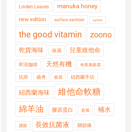
manuka honey
Linden Leaves
new edition
surface sanitiser
syrene
the good vitamin
zoono
乾貨海味
兒童維他命
保濕
天然有機
即溶咖啡
奇異果眼霜
抗癌
曲奇
紐西蘭手信
眼霜
維他命軟糖
紐西蘭海味
綿羊油
補水
膠原蛋白
藍莓
長效抗菌液
關節痛
護眼