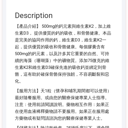
Description
【產品介紹】 500mg的鈣元素與維生素K2，加上維
生素D3， 提供優質的鈣的吸收，和骨骼健康。本品
是完美的協同作用的鈣，維生素D3，維生素K2一
起，提供優質的吸收和骨骼健康。每個膠囊含有
500mg的鈣元素，以及許多其它重要的自然、可持
續的海藻（珊瑚藻）中的礦物質。添加75微克的維
生素K2和維生素D3確保先進的吸收鈣並綁定到骨
骼，這有助於確保骨骼保持強韌，不容易斷裂和惡
化。
【服用方法】天1粒（懷孕和哺乳期間都可以使用）
最好隨餐服用。或由您的醫療保健專業人士指導。
注意：使用前請閱讀說明。藥物相互作用：如果正
在使用血液稀釋藥物請不要服用。如果正在服用處
方藥物或有疑問請諮詢您的醫療保健專業人士。
【儲藏方法】陰涼乾燥處，25攝氏度以下，避免陽