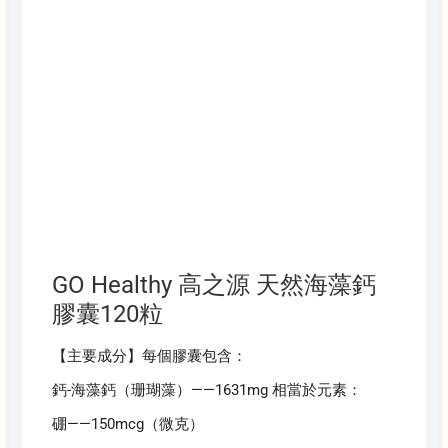
GO Healthy 高之源 天然海藻鈣
膠囊120粒
【主要成分】每個膠囊包含：
鈣-海藻鈣（珊瑚藻）——1631mg 相當於元素：
硼——150mcg（微克）