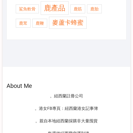
鹿產品
鯊魚軟骨
鹿筋
鹿胎
麥蘆卡蜂蜜
鹿茸
鹿鞭
About Me
。紐西蘭註冊公司
。港女FB專頁：紐西蘭港女記事簿
。親自本地紐西蘭採購非大量囤貨