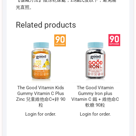
光直照。
Related products
The Good Vitamin Kids
The Good Vitamin
Gummy Vitamin C Plus
Gummy Iron plus
Zinc 兒童維他命C+鋅 90
Vitamin C 鐵 + 維他命C
粒
軟糖 90粒
Login for order.
Login for order.