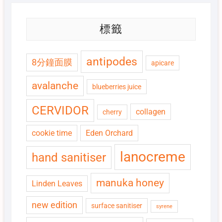
標籤
antipodes
8分鐘面膜
apicare
avalanche
blueberries juice
CERVIDOR
collagen
cherry
cookie time
Eden Orchard
lanocreme
hand sanitiser
manuka honey
Linden Leaves
new edition
surface sanitiser
syrene