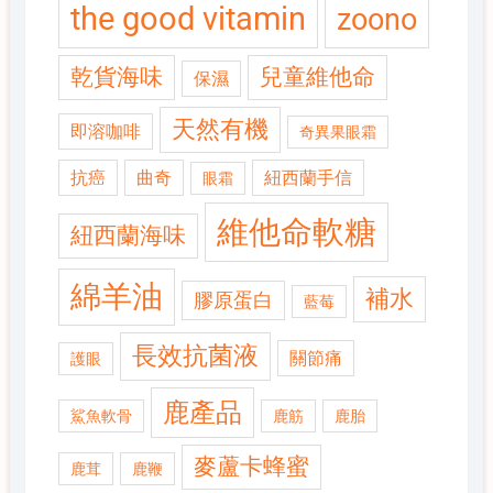
the good vitamin
zoono
乾貨海味
兒童維他命
保濕
天然有機
即溶咖啡
奇異果眼霜
抗癌
曲奇
紐西蘭手信
眼霜
維他命軟糖
紐西蘭海味
綿羊油
補水
膠原蛋白
藍莓
長效抗菌液
關節痛
護眼
鹿產品
鯊魚軟骨
鹿筋
鹿胎
麥蘆卡蜂蜜
鹿茸
鹿鞭