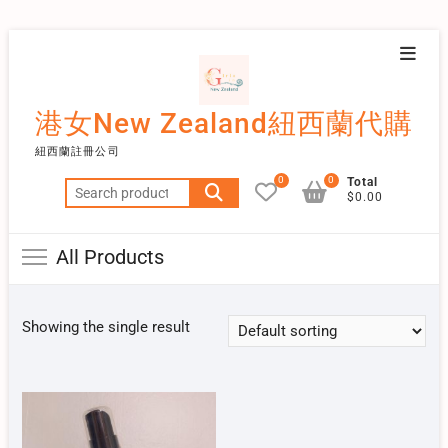
Skip
Topba
to
Menu
content
港女New Zealand紐西蘭代購
紐西蘭註冊公司
0
0
Total
Search
$0.00
for:
All Products
Showing the single result