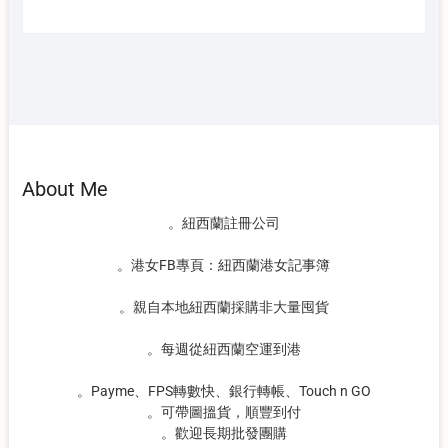
About Me
。紐西蘭註冊公司
。港女FB專頁：紐西蘭港女記事簿
。親自本地紐西蘭採購非大量囤貨
。每週從紐西蘭空運到港
。Payme、FPS轉數快、銀行轉帳、Touch n GO
。可帶圖搵貨，順豐到付
。歡迎長期批發團購